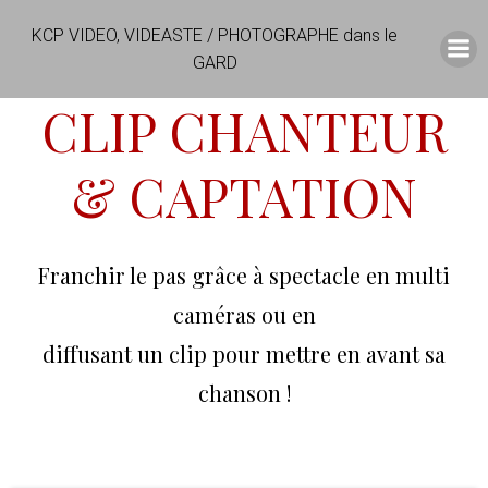
Aller
KCP VIDEO, VIDEASTE / PHOTOGRAPHE dans le
au
GARD
contenu
CLIP CHANTEUR
& CAPTATION
Franchir le pas grâce à spectacle en multi
caméras ou en
diffusant un clip pour mettre en avant sa
chanson !